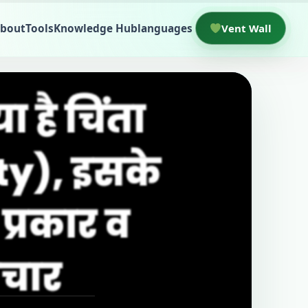
bout
Tools
Knowledge Hub
languages
Vent Wall